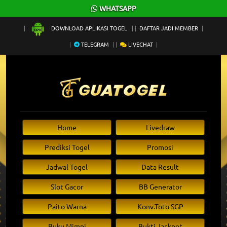
×
WHATSAPP
DOWNLOAD APLIKASI TOGEL
DAFTAR JADI MEMBER
TELEGRAM
LIVECHAT
Home
Livedraw
Prediksi Togel
Promosi
Jadwal Togel
Data Result
Slot Gacor
BB Generator
Paito Warna
Konv.Toto SGP
Buku Mimpi
Bukti Jackpot