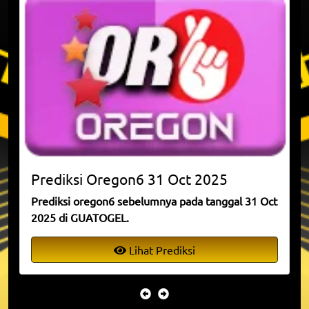
Prediksi
Oregon6
31 Oct 2025
Prediksi oregon6 sebelumnya pada tanggal 31 Oct
2025 di GUATOGEL.
Lihat Prediksi