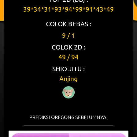
39*34*31*93*94*99*91*43*49
COLOK BEBAS :
9 / 1
COLOK 2D :
49 / 94
SHIO JITU :
Anjing
PREDIKSI OREGON6 SEBELUMNYA: