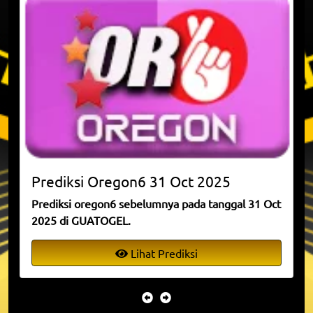
Prediksi
Oregon6
31 Oct 2025
Prediksi oregon6 sebelumnya pada tanggal 31 Oct
2025 di GUATOGEL.
Lihat Prediksi