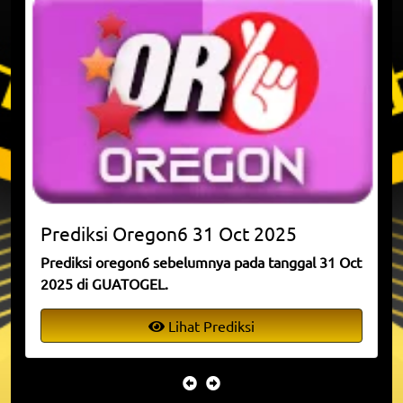
Prediksi
Oregon6
31 Oct 2025
Prediksi oregon6 sebelumnya pada tanggal 31 Oct
2025 di GUATOGEL.
Lihat Prediksi