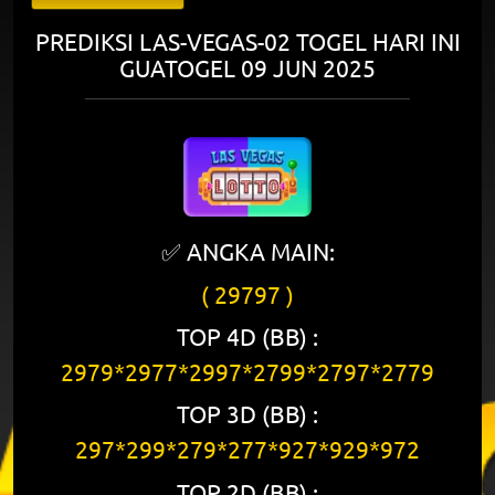
PREDIKSI LAS-VEGAS-02 TOGEL HARI INI
GUATOGEL 09 JUN 2025
✅ ANGKA MAIN:
( 29797 )
TOP 4D (BB) :
2979*2977*2997*2799*2797*2779
TOP 3D (BB) :
297*299*279*277*927*929*972
TOP 2D (BB) :