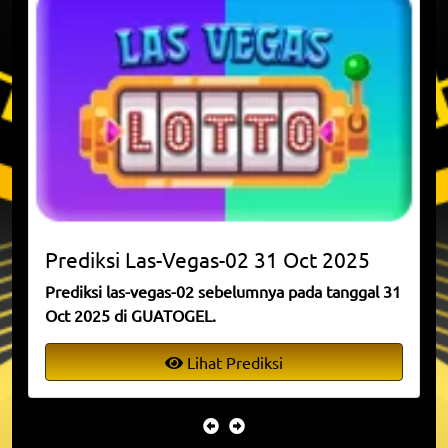
Prediksi
Las-Vegas-02
31 Oct 2025
Prediksi las-vegas-02 sebelumnya pada tanggal 31
Oct 2025 di GUATOGEL.
Lihat Prediksi