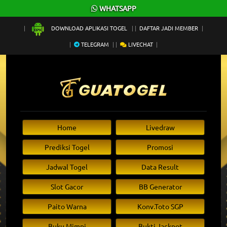
×
WHATSAPP
DOWNLOAD APLIKASI TOGEL
DAFTAR JADI MEMBER
TELEGRAM
LIVECHAT
Home
Livedraw
Prediksi Togel
Promosi
Jadwal Togel
Data Result
Slot Gacor
BB Generator
Paito Warna
Konv.Toto SGP
Buku Mimpi
Bukti Jackpot