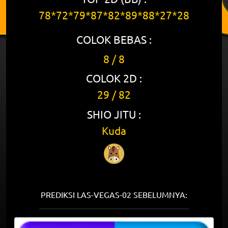
78*72*79*87*82*89*88*27*28
COLOK BEBAS :
8 / 8
COLOK 2D :
29 / 82
SHIO JITU :
Kuda
PREDIKSI LAS-VEGAS-02 SEBELUMNYA: