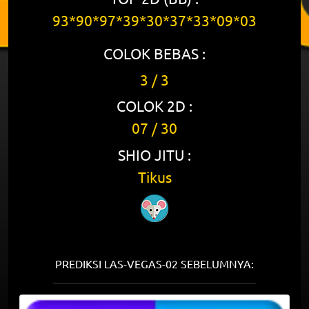
93*90*97*39*30*37*33*09*03
COLOK BEBAS :
3 / 3
COLOK 2D :
07 / 30
SHIO JITU :
Tikus
PREDIKSI LAS-VEGAS-02 SEBELUMNYA: