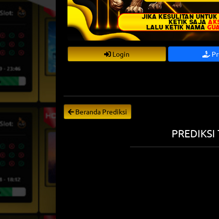
Login
Pr
Beranda Prediksi
PREDIKSI