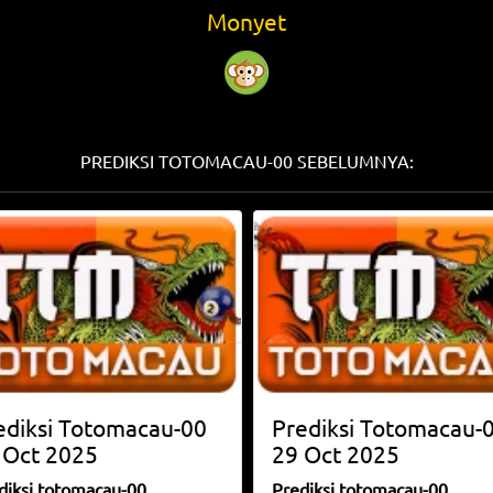
Monyet
PREDIKSI TOTOMACAU-00 SEBELUMNYA:
ediksi
Totomacau-00
Prediksi
Totomacau-
 Oct 2025
29 Oct 2025
diksi totomacau-00
Prediksi totomacau-00