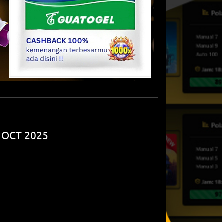
 OCT 2025