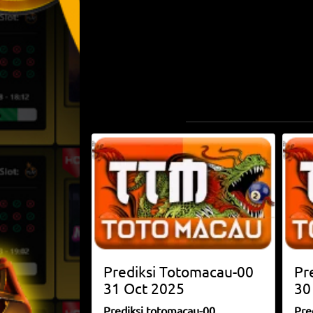
macau-00
Prediksi
Totomacau-00
Pr
31 Oct 2025
30
au-00
Prediksi totomacau-00
Pre