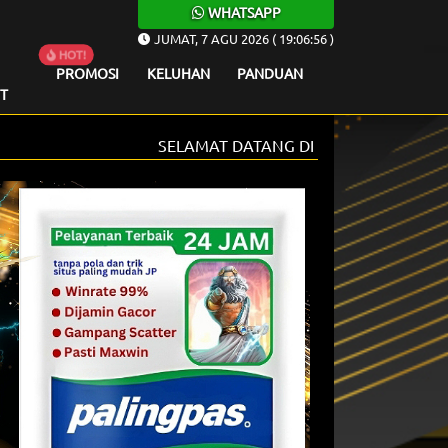
WHATSAPP
JUMAT
, 7 AGU 2026
(
19
:
06
:
57
)
HOT!
PROMOSI
KELUHAN
PANDUAN
T
SELAMAT DATANG DI GUATOGEL SITUS TO