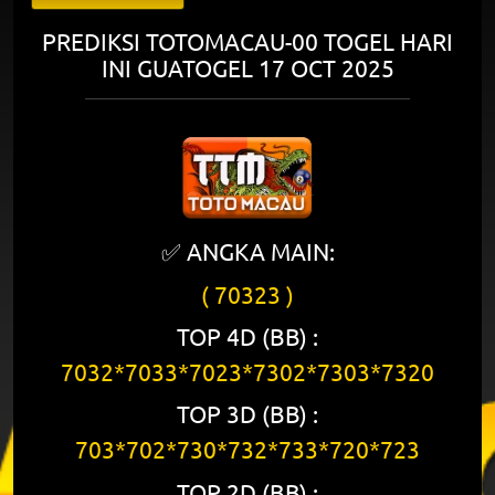
PREDIKSI TOTOMACAU-00 TOGEL HARI
INI GUATOGEL 17 OCT 2025
✅ ANGKA MAIN:
( 70323 )
TOP 4D (BB) :
7032*7033*7023*7302*7303*7320
TOP 3D (BB) :
703*702*730*732*733*720*723
TOP 2D (BB) :