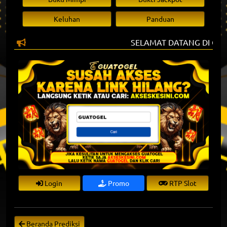
Keluhan
Panduan
SELAMAT DATANG DI GUAT
Login
Promo
RTP Slot
Beranda Prediksi