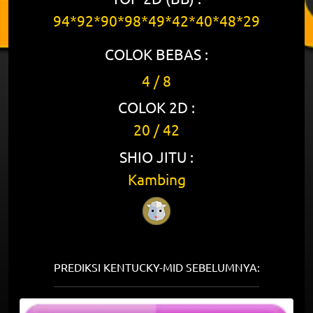
94*92*90*98*49*42*40*48*29
COLOK BEBAS :
4 / 8
COLOK 2D :
20 / 42
SHIO JITU :
Kambing
PREDIKSI KENTUCKY-MID SEBELUMNYA: