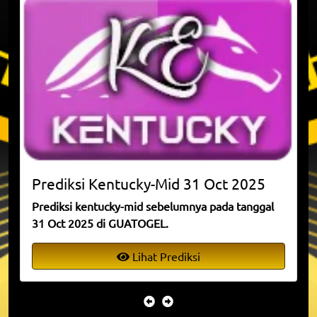
Prediksi
Kentucky-Mid
31 Oct 2025
Prediksi kentucky-mid sebelumnya pada tanggal
31 Oct 2025 di GUATOGEL.
Lihat Prediksi