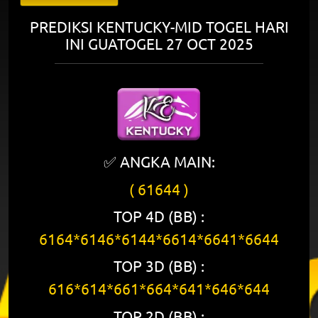
PREDIKSI KENTUCKY-MID TOGEL HARI
INI GUATOGEL 27 OCT 2025
✅ ANGKA MAIN:
( 61644 )
TOP 4D (BB) :
6164*6146*6144*6614*6641*6644
TOP 3D (BB) :
616*614*661*664*641*646*644
TOP 2D (BB) :